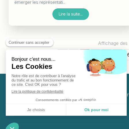
émerger les représentati...
Lire la suite...
Affichage des 
1
2
3
4
5
Plan du site
Mentions légales
À p