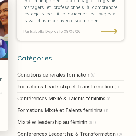
IA et management : accompagner dirigeants,
managers et professionnels à comprendre
les enjeux de l’IA, questionner les usages au
travail et avancer avec discernement.
⟶
Par Isabelle Deprez
le 08/06/26
Catégories
Conditions générales formation
(8)
r
Formations Leadership et Transformation
(5)
à
Conférences Mixité & Talents féminins
(8)
Formations Mixité et Talents féminins
(11)
Mixité et leadership au féminin
(69)
Conférences Leadership & Transformation
(3)