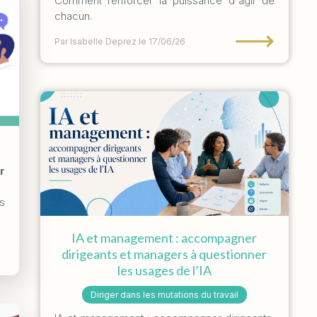
Comment renforcer la puissance d'agir de
chacun.
⟶
Par Isabelle Deprez
le 17/06/26
r
s
IA et management : accompagner
dirigeants et managers à questionner
les usages de l’IA
Diriger dans les mutations du travail