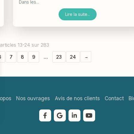
Dans les...
Lire la suite...
articles 13-24 sur 283
6
7
8
9
…
23
24
ropos
Nos ouvrages
Avis de nos clients
Contact
Bl