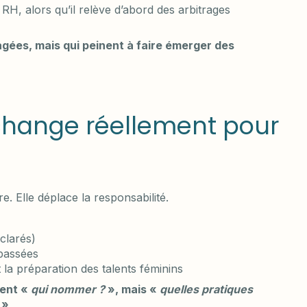
H, alors qu’il relève d’abord des arbitrages
gées, mais qui peinent à faire émerger des
n change réellement pour
e. Elle déplace la responsabilité.
éclarés)
 passées
et la préparation des talents féminins
ment «
qui nommer ?
», mais «
quelles pratiques
»