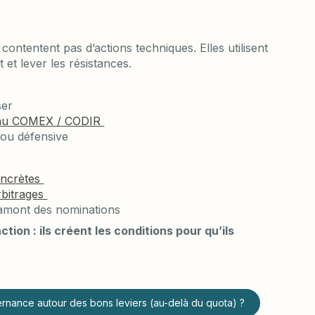
s
 contentent pas d’actions techniques. Elles utilisent
t et lever les résistances.
ser
iveau COMEX / CODIR
 ou défensive
oncrètes
arbitrages
amont des nominations
ion : ils créent les conditions pour qu’ils
nance autour des bons leviers (au-delà du quota) ?