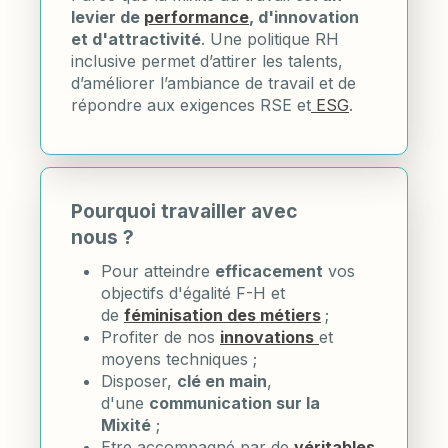
levier de
performance
, d'innovation
et d'attractivité
. Une politique RH
inclusive permet d’attirer les talents,
d’améliorer l’ambiance de travail et de
répondre aux exigences RSE et
ESG
.
Pourquoi travailler avec
nous ?
Pour atteindre
efficacement
vos
objectifs d'égalité F-H et
de
féminisation des métiers
;
Profiter de nos
innovations
et
moyens techniques ;
Disposer,
clé en main
,
d'une
communication sur la
Mixité
;
Etre accompagné par de
véritables