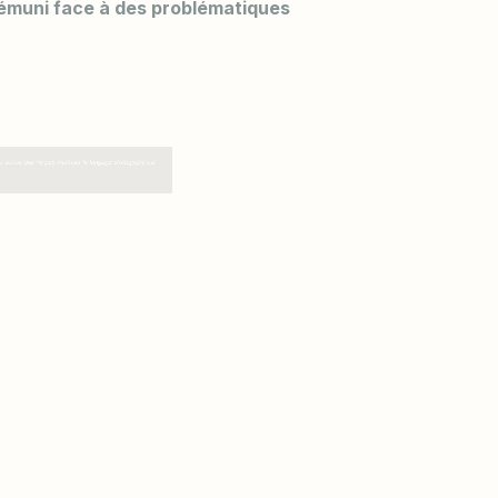
émuni face à des problématiques
se que ne pas maîtriser le langage stratégique est
ach spécialisé
 coach qui n'a pas eu l'opportunité dans son
 maîtriser le langage et les méthodes de
.