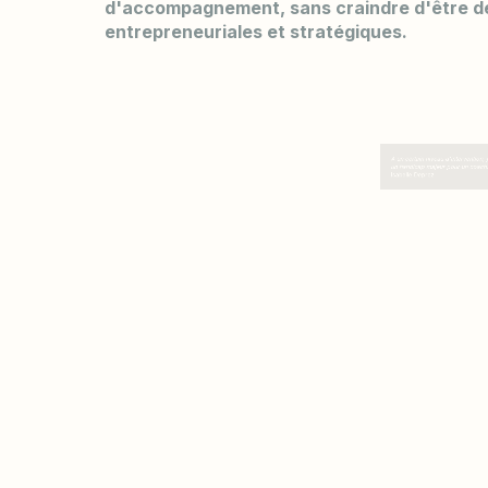
d'accompagnement, sans craindre d'être d
entrepreneuriales et stratégiques.
A un certain niveau d'intervention, je pen
un handicap majeur pour un coach.
Isabelle Deprez
Faire appel à un co
Cette posture est néanmoins inconfortable. Le
parcours professionnel ou via sa formation de
direction d'une organisation, est assez démuni