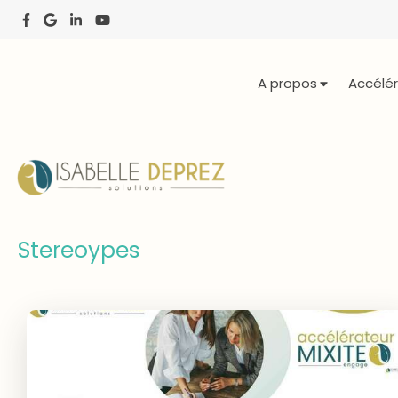
A propos
Accélér
Stereoypes