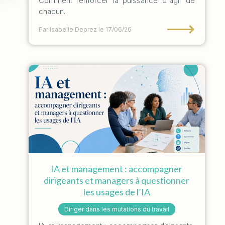
Comment renforcer la puissance d'agir de
chacun.
⟶
Par Isabelle Deprez
le 17/06/26
IA et management : accompagner
dirigeants et managers à questionner
les usages de l’IA
Diriger dans les mutations du travail