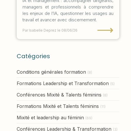
IA et management : accompagner dirigeants,
managers et professionnels à comprendre
les enjeux de l’IA, questionner les usages au
travail et avancer avec discernement.
⟶
Par Isabelle Deprez
le 08/06/26
Catégories
Conditions générales formation
(8)
Formations Leadership et Transformation
(5)
Conférences Mixité & Talents féminins
(8)
Formations Mixité et Talents féminins
(11)
Mixité et leadership au féminin
(69)
Conférences Leadership & Transformation
(3)