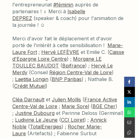
l'entrepreneuriat
#féminin
auprès de
partenaires ! ♀️ Merci à
Isabelle
DEPREZ
(speaker & coach) pour l'animation de
la journée ! ☺️
Merci d'avoir fait le déplacement et d'avoir
porté de l'intérêt à cette sensibilisation !
Marie-
Laure Fort
;
Hervé LEFÈVRE
et Emilie C. (
Caisse
d'Epargne Loire Centre
) ;
Morgane LE
TOULLEC BAUDOT
(
Bpifrance
) ;
Hervé Le
Merdy
(Conseil
Région Centre-Val de Loire
)
;
Laetitia Longin
(
BNP Paribas
) ; Nathalie B.
(
Crédit Mutuel
)
Cléa Darnault
et
Julien Mollis
(
France Active
Centre-Val de Loire
;
Marie Sorel
(
BGE Cher
)
;
Justine Dubourg
et Perinne Deloss (Germinal)
;
Ludivine Le Jeune
(
CCI Loiret
) ;
Annick
Noble
(
TotalEnergies
) ;
Rocher Marie-
Laure
(Artefacts) ; Fabienne Surbut