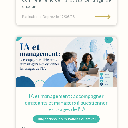
Comment renforcer la puissance d'agir de
chacun.
⟶
Par Isabelle Deprez
le 17/06/26
IA et management : accompagner
dirigeants et managers à questionner
les usages de l’IA
Diriger dans les mutations du travail