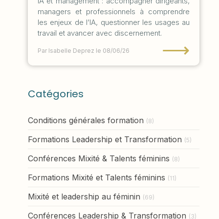
IA et management : accompagner dirigeants,
managers et professionnels à comprendre
les enjeux de l’IA, questionner les usages au
travail et avancer avec discernement.
⟶
Par Isabelle Deprez
le 08/06/26
Catégories
Conditions générales formation
(8)
Formations Leadership et Transformation
(5)
Conférences Mixité & Talents féminins
(8)
Formations Mixité et Talents féminins
(11)
Mixité et leadership au féminin
(69)
Conférences Leadership & Transformation
(3)