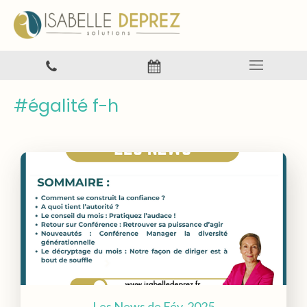
#égalité f-h
Les News de Fév. 2025