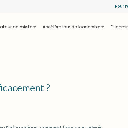
Pour r
ateur de mixité
Accélérateur de leadership
E-learni
icacement ?
 d’informations, comment faire pour retenir