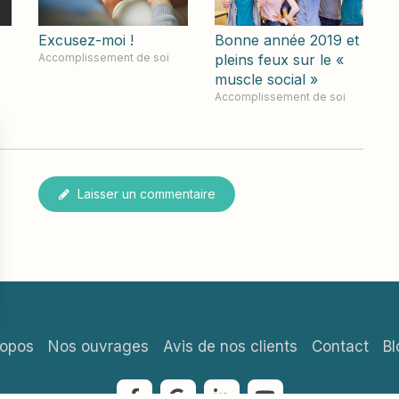
Excusez-moi !
Bonne année 2019 et
Accomplissement de soi
pleins feux sur le «
muscle social »
Accomplissement de soi
Laisser un commentaire
ropos
Nos ouvrages
Avis de nos clients
Contact
Bl